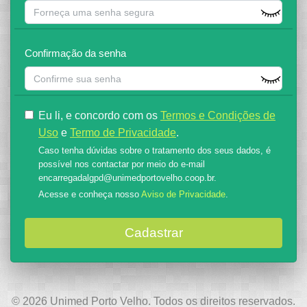
Confirmação da senha
Eu li, e concordo com os
Termos e Condições de
Uso
e
Termo de Privacidade
.
Caso tenha dúvidas sobre o tratamento dos seus dados, é
possível nos contactar por meio do e-mail
encarregadalgpd@unimedportovelho.coop.br.
Acesse e conheça nosso
Aviso de Privacidade
.
Cadastrar
©
2026
Unimed Porto Velho. Todos os direitos reservados.